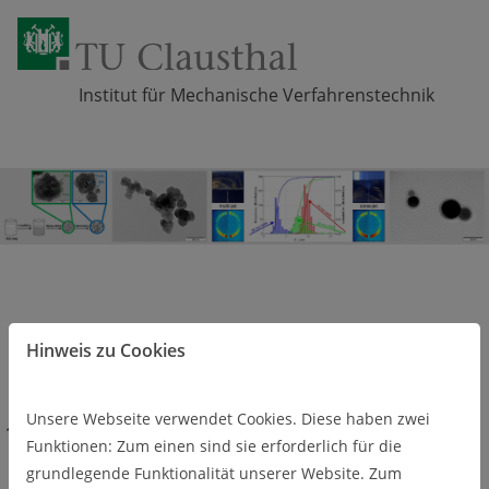
Institut für Mechanische Verfahrenstechnik
Zum Inhalt springen
Hinweis zu Cookies
Unsere Webseite verwendet Cookies. Diese haben zwei
Über uns
Ausstattung und Service
Funktionen: Zum einen sind sie erforderlich für die
Optical Particle Sizer – OPS (Fa. TSI)
grundlegende Funktionalität unserer Website. Zum