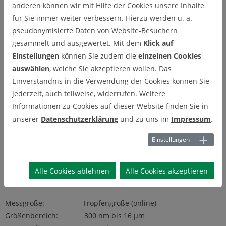
anderen können wir mit Hilfe der Cookies unsere Inhalte
Optical Particle Sizer – OPS
für Sie immer weiter verbessern. Hierzu werden u. a.
(Fa. TSI)
pseudonymisierte Daten von Website-Besuchern
gesammelt und ausgewertet. Mit dem
Klick auf
Einstellungen
können Sie zudem die
einzelnen Cookies
auswählen
, welche Sie akzeptieren wollen. Das
Einverständnis in die Verwendung der Cookies können Sie
jederzeit, auch teilweise, widerrufen. Weitere
Informationen zu Cookies auf dieser Website finden Sie in
unserer
Datenschutzerklärung
und zu uns im
Impressum
.
Einstellungen
Alle Cookies ablehnen
Alle Cookies akzeptieren
Messgröße: Tropfengröße (online)
Größenbereich: 300 nm bis 16 µm