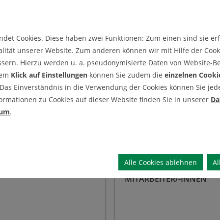
Alu
Alu
Alu
We
We
We
det Cookies. Diese haben zwei Funktionen: Zum einen sind sie erfo
ndete Institut für Mechanische Verfahrenstechnik wurde 1989 um d
lität unserer Website. Zum anderen können wir mit Hilfe der Cooki
chen Forschungsschwerpunkte von Prof. Leschonski auf dem Gebiet 
ssern. Hierzu werden u. a. pseudonymisierte Daten von Website-
l seiner Forschung auf nanoskalige Partikeln.
dem
Klick auf Einstellungen
können Sie zudem die
einzelnen Cooki
 Das Einverständnis in die Verwendung der Cookies können Sie jeder
hm 2005 Prof. Alfred Weber die Leitung des Instituts und führte 
ormationen zu Cookies auf dieser Website finden Sie in unserer
Da
sse der Gasphasensynthese von funktionalen Nanopartikeln sowie 
sum
.
urnal of Aerosol Science am MVT.
Alle Cookies ablehnen
Al
Mitarbeiter/-innen
MITARBEITER/-INNEN