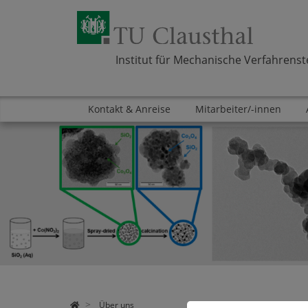
Institut für Mechanische Verfahrenst
Kontakt & Anreise
Mitarbeiter/-innen
Zum Inhalt springen
Bereich
Bereich
Bereich
Über uns