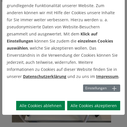
(Eigenentwicklung, Fa. VSP)
grundlegende Funktionalität unserer Website. Zum
anderen können wir mit Hilfe der Cookies unsere Inhalte
Funken-Generatoren (Spark
für Sie immer weiter verbessern. Hierzu werden u. a.
Discharge Generator SDG)
pseudonymisierte Daten von Website-Besuchern
gesammelt und ausgewertet. Mit dem
Klick auf
(Eigenentwicklung, Fa. VSP)
Einstellungen
können Sie zudem die
einzelnen Cookies
auswählen
, welche Sie akzeptieren wollen. Das
Einverständnis in die Verwendung der Cookies können Sie
jederzeit, auch teilweise, widerrufen. Weitere
Informationen zu Cookies auf dieser Website finden Sie in
unserer
Datenschutzerklärung
und zu uns im
Impressum
.
Einstellungen
Alle Cookies ablehnen
Alle Cookies akzeptieren