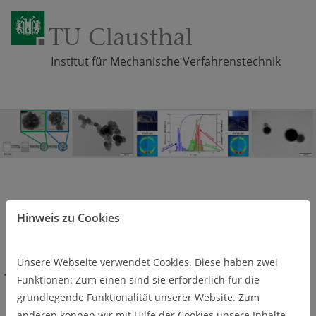
Institut für Mechanische Verfahrenstechnik
Zum Inhalt springen
Hinweis zu Cookies
Unsere Webseite verwendet Cookies. Diese haben zwei
Über uns
Ausstattung und Service
Funktionen: Zum einen sind sie erforderlich für die
Elektrospray (Eigenentwicklung, Fa. TSI)
grundlegende Funktionalität unserer Website. Zum
anderen können wir mit Hilfe der Cookies unsere Inhalte