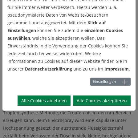
Elektrospray
für Sie immer weiter verbessern. Hierzu werden u. a.
(Eigenentwicklung, Fa. TSI)
pseudonymisierte Daten von Website-Besuchern
gesammelt und ausgewertet. Mit dem
Klick auf
Einstellungen
können Sie zudem die
einzelnen Cookies
auswählen
, welche Sie akzeptieren wollen. Das
Einverständnis in die Verwendung der Cookies können Sie
jederzeit, auch teilweise, widerrufen. Weitere
Informationen zu Cookies auf dieser Website finden Sie in
unserer
Datenschutzerklärung
und zu uns im
Impressum
.
Einstellungen
Alle Cookies ablehnen
Alle Cookies akzeptieren
Neben der pneumatischen Zerstäubung existiert eine weitere
Tropfensynthese-Methode, die Tropfen bis in den nm-Bereich
erzeugen kann. Beim Elektrospray wird eine Kapillare unter
Hochspannung gesetzt, der austretende Flüssigkeitsstrahl
zerfällt beim Verlassen der Düse in viele kleine, hochgeladene